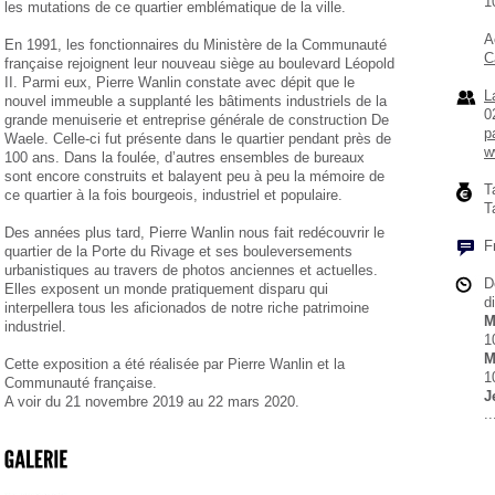
1
les mutations de ce quartier emblématique de la ville.
A
En 1991, les fonctionnaires du Ministère de la Communauté
C
française rejoignent leur nouveau siège au boulevard Léopold
II. Parmi eux, Pierre Wanlin constate avec dépit que le
L
nouvel immeuble a supplanté les bâtiments industriels de la
0
grande menuiserie et entreprise générale de construction De
p
Waele. Celle-ci fut présente dans le quartier pendant près de
w
100 ans. Dans la foulée, d’autres ensembles de bureaux
sont encore construits et balayent peu à peu la mémoire de
T
ce quartier à la fois bourgeois, industriel et populaire.
T
Des années plus tard, Pierre Wanlin nous fait redécouvrir le
F
quartier de la Porte du Rivage et ses bouleversements
urbanistiques au travers de photos anciennes et actuelles.
D
Elles exposent un monde pratiquement disparu qui
d
interpellera tous les aficionados de notre riche patrimoine
M
industriel.
1
M
Cette exposition a été réalisée par Pierre Wanlin et la
1
Communauté française.
J
A voir du 21 novembre 2019 au 22 mars 2020.
..
1
V
1
S
1