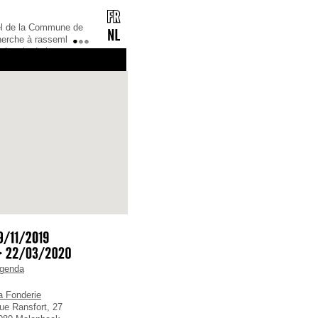
tail culturel édite une lettre d’information
le gratuite.Vous souhaitez la recevoir ?
1
2
3
ée !Mais préalablement, il faut vous
!Comment ? C’est très simple ! Il suffit
envoyer votre adresse mail, ainsi que vo
genda
a Fonderie
ue Ransfort, 27