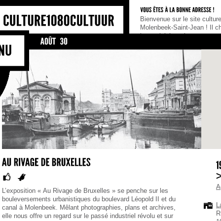
Bienvenue sur le site culturel de la Commune de
Notre por
Molenbeek-Saint-Jean ! Il cherche à rassembler
culturel
les activités et les acteurs culturels de la
Bonne id
commune, tel un portail de référence pour tous
abonner 
ceux qui cherchent une information culturelle,
de nous 
qu’ils soient habitants, association ou
A
L’exposition « Au Rivage de Bruxelles » se penche sur les
bouleversements urbanistiques du boulevard Léopold II et du
L
canal à Molenbeek. Mêlant photographies, plans et archives,
R
elle nous offre un regard sur le passé industriel révolu et sur