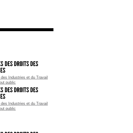
imanche :
4:00>17:00
ermé :
Lundi
des Industries et du Travail
out public
des Industries et du Travail
out public