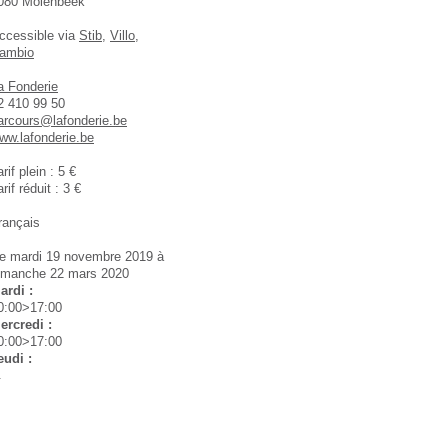
080 Molenbeek
ccessible via
Stib
,
Villo
,
ambio
a Fonderie
2 410 99 50
arcours@lafonderie.be
ww.lafonderie.be
arif plein : 5 €
arif réduit : 3 €
rançais
e mardi 19 novembre 2019 à
imanche 22 mars 2020
ardi :
0:00>17:00
ercredi :
0:00>17:00
eudi :
.
0:00>17:00
endredi :
0:00>17:00
amedi :
4:00>17:00