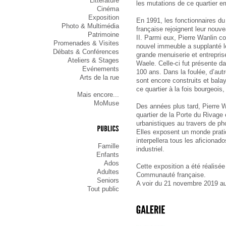
Littérature
les mutations de ce quartier e
Cinéma
Exposition
En 1991, les fonctionnaires d
Photo & Multimédia
française rejoignent leur nouv
Patrimoine
II. Parmi eux, Pierre Wanlin c
Promenades & Visites
nouvel immeuble a supplanté le
Débats & Conférences
grande menuiserie et entrepris
Ateliers & Stages
Waele. Celle-ci fut présente da
Evénements
100 ans. Dans la foulée, d’au
Arts de la rue
sont encore construits et bala
ce quartier à la fois bourgeois, 
Mais encore...
MoMuse
Des années plus tard, Pierre Wa
quartier de la Porte du Rivag
urbanistiques au travers de ph
Elles exposent un monde prati
PUBLICS
interpellera tous les aficionad
Famille
industriel.
Enfants
Ados
Cette exposition a été réalisée
Adultes
Communauté française.
Seniors
A voir du 21 novembre 2019 a
Tout public