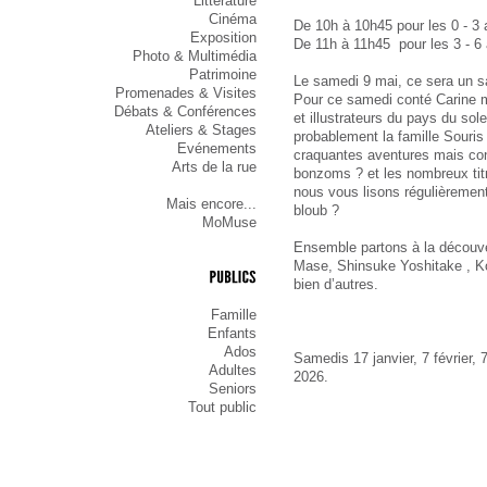
Littérature
Cinéma
De 10h à 10h45 pour les 0 - 3 
Exposition
De 11h à 11h45  pour les 3 - 6
Photo & Multimédia
Patrimoine
Le samedi 9 mai, ce sera un s
Promenades & Visites
Pour ce samedi conté Carine me
Débats & Conférences
et illustrateurs du pays du sol
Ateliers & Stages
probablement la famille Souri
Evénements
craquantes aventures mais con
Arts de la rue
bonzoms ? et les nombreux tit
nous vous lisons régulièrement
Mais encore...
bloub ?
MoMuse
Ensemble partons à la découv
Mase, Shinsuke Yoshitake , K
bien d’autres.
PUBLICS
Famille
Enfants
Ados
Samedis 17 janvier, 7 février, 7
Adultes
2026.
Seniors
Tout public