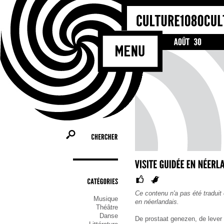
CHERCHER
CATÉGORIES
Ce contenu n'a pas été traduit e
Musique
en néerlandais.
Théâtre
Danse
De prostaat genezen, de lever