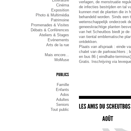
Littérature
verlagen, de menstruatie regul
Cinéma
de infecties bestrijden en tal
Exposition
kunnen met de planten die in 
Photo & Multimédia
behandeld worden. Sinds een ti
Patrimoine
wetenschappelijk onderzoek de 
Promenades & Visites
geneeskrachtige planten besv
Débats & Conférences
van het Scheutbos biedt je de
Ateliers & Stages
van tiental emblematische plan
Evénements
ontdekken.
Arts de la rue
Plaats van afspraak : einde v
chalet van de parkwachters ; b
Mais encore...
en bus 86 ( eindhalte-terminus
MoMuse
Gratis. Inschrijving via leve
PUBLICS
Famille
Enfants
Ados
Adultes
Seniors
Tout public