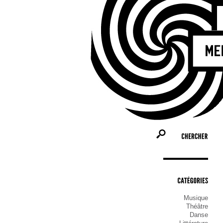
Bienven
Molenbe
les acti
commune
ceux qui
qu’ils s
CHERCHER
CATÉGORIES
Musique
Théâtre
Danse