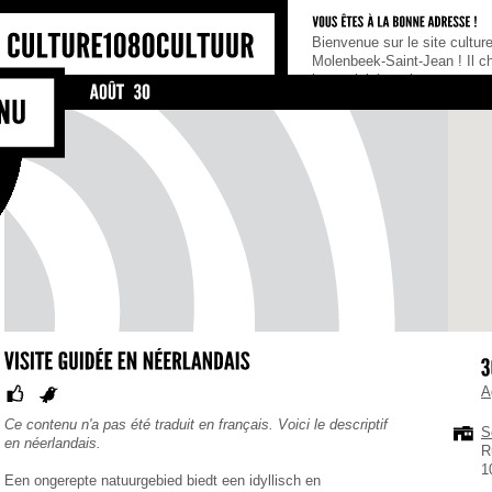
ue sur le site culturel de la Commune de
Notre portail culturel édite u
ek-Saint-Jean ! Il cherche à rassembler
culturelle gratuite.Vous souh
vités et les acteurs culturels de la
Bonne idée !Mais préalablem
, tel un portail de référence pour tous
abonner !Comment ? C’est trè
 cherchent une information culturelle,
de nous envoyer votre adres
oient habitants, association ou
A
Ce contenu n'a pas été traduit en français. Voici le descriptif
S
en néerlandais.
R
1
Een ongerepte natuurgebied biedt een idyllisch en