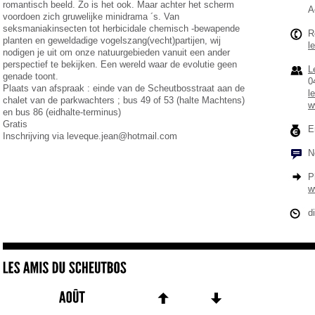
romantisch beeld. Zo is het ook. Maar achter het scherm
A
voordoen zich gruwelijke minidrama ´s. Van
seksmaniakinsecten tot herbicidale chemisch -bewapende
R
planten en geweldadige vogelszang(vecht)partijen, wij
l
nodigen je uit om onze natuurgebieden vanuit een ander
perspectief te bekijken. Een wereld waar de evolutie geen
L
genade toont.
0
Plaats van afspraak : einde van de Scheutbosstraat aan de
l
chalet van de parkwachters ; bus 49 of 53 (halte Machtens)
w
en bus 86 (eidhalte-terminus)
Gratis
E
Inschrijving via leveque.jean@hotmail.com
N
P
w
d