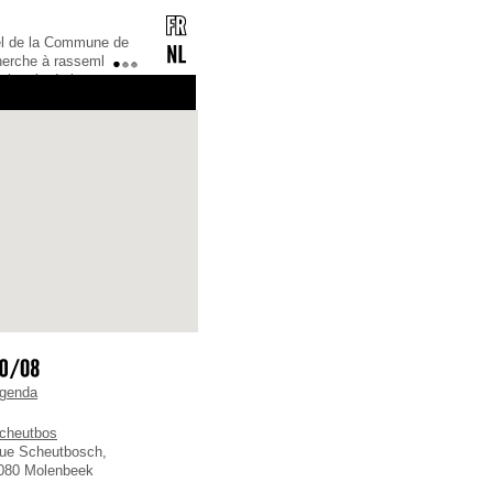
ne lettre d’information
aitez la recevoir ?
1
2
3
ent, il faut vous
s simple ! Il suffit
se mail, ainsi que vo
genda
cheutbos
ue Scheutbosch,
080 Molenbeek