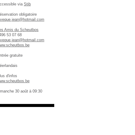
ccessible via
Stib
éservation obligatoire
eveque.jean@hotmail.com
es Amis du Scheutbos
496 53 07 68
eveque.jean@hotmail.com
ww.scheutbos.be
ntrée gratuite
éerlandais
lus d'infos
ww.scheutbos.be
imanche 30 août à 09:30