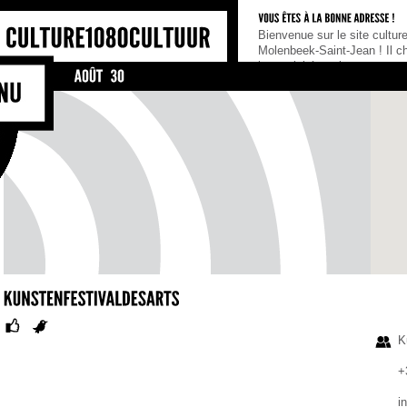
Bienvenue sur le site cultu
Molenbeek-Saint-Jean ! Il c
les activités et les acteurs c
commune, tel un portail de 
ceux qui cherchent une infor
qu’ils soient habitants, asso
K
+
i