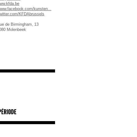
ww.kfda.be
www.facebook.com/kunsten...
twitter.com/KFDAbrussels
ue de Birmingham, 13
080 Molenbeek