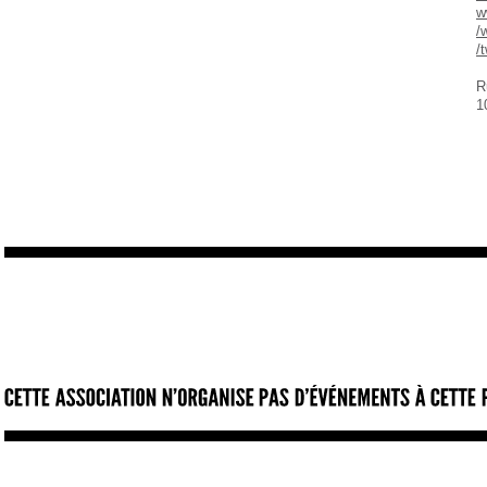
w
/
/
R
1