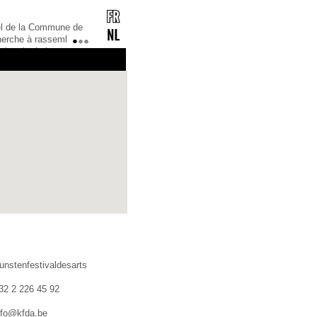
rel de la Commune de
herche à rassembler
1
2
3
ulturels de la
référence pour tous
mation culturelle,
ciation ou
unstenfestivaldesarts
32 2 226 45 92
nfo@kfda.be