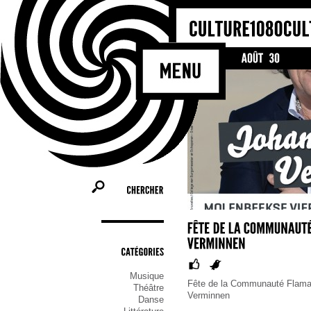
Bienvenue su
Molenbeek-Sa
les activités 
commune, tel 
ceux qui cher
qu’ils soient
CHERCHER
CATÉGORIES
Musique
Fête de la Communauté Flama
Théâtre
Verminnen
Danse