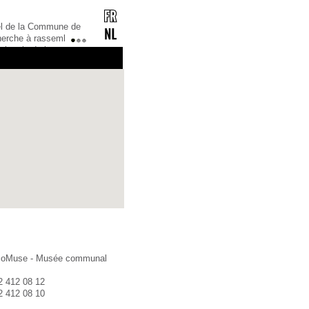
la Commune de
Notre portail culturel édite une lettre d’information
à rassembler
culturelle gratuite.Vous souhaitez la recevoir ?
1
2
3
s de la
Bonne idée !Mais préalablement, il faut vous
ce pour tous
abonner !Comment ? C’est très simple ! Il suffit
culturelle,
de nous envoyer votre adresse mail, ainsi que vo
 ou
oMuse - Musée communal
2 412 08 12
2 412 08 10