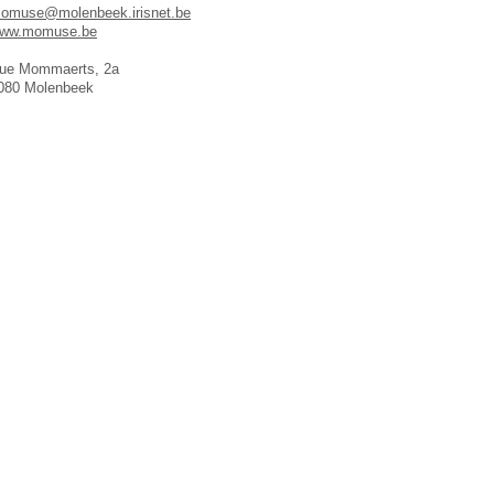
omuse@molenbeek.irisnet.be
ww.momuse.be
ue Mommaerts, 2a
080 Molenbeek