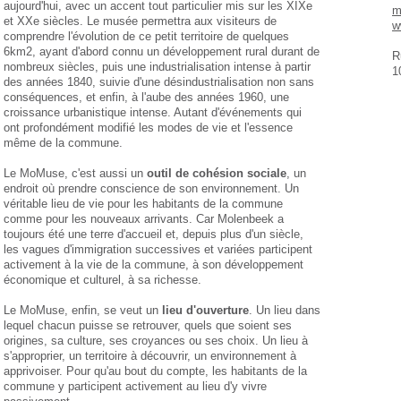
aujourd'hui, avec un accent tout particulier mis sur les XIXe
m
et XXe siècles. Le musée permettra aux visiteurs de
w
comprendre l'évolution de ce petit territoire de quelques
6km2, ayant d'abord connu un développement rural durant de
R
nombreux siècles, puis une industrialisation intense à partir
1
des années 1840, suivie d'une désindustrialisation non sans
conséquences, et enfin, à l'aube des années 1960, une
croissance urbanistique intense. Autant d'événements qui
ont profondément modifié les modes de vie et l'essence
même de la commune.
Le MoMuse, c'est aussi un
outil de cohésion sociale
, un
endroit où prendre conscience de son environnement. Un
véritable lieu de vie pour les habitants de la commune
comme pour les nouveaux arrivants. Car Molenbeek a
toujours été une terre d'accueil et, depuis plus d'un siècle,
les vagues d'immigration successives et variées participent
activement à la vie de la commune, à son développement
économique et culturel, à sa richesse.
Le MoMuse, enfin, se veut un
lieu d'ouverture
. Un lieu dans
lequel chacun puisse se retrouver, quels que soient ses
origines, sa culture, ses croyances ou ses choix. Un lieu à
s'approprier, un territoire à découvrir, un environnement à
apprivoiser. Pour qu'au bout du compte, les habitants de la
commune y participent activement au lieu d'y vivre