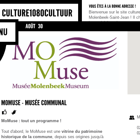
Bienvenue sur le site culturel de 
Molenbeek-Saint-Jean ! Il cherche 
les activités et les acteurs culturel
commune, tel un portail de référen
ceux qui cherchent une information 
qu’ils soient habitants, association
M
MoMuse : tout un programme !
0
Tout d'abord, le MoMuse est une
vitrine du patrimoine
0
historique de la commune
, depuis ses origines jusqu'à