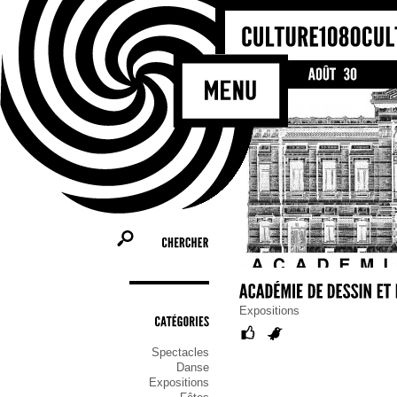
Bienvenue sur le site culturel de la
Molenbeek-Saint-Jean ! Il cherche à 
les activités et les acteurs culturels d
commune, tel un portail de référence 
ceux qui cherchent une information cul
qu’ils soient habitants, association ou
CHERCHER
Expositions
CATÉGORIES
Spectacles
Danse
Expositions