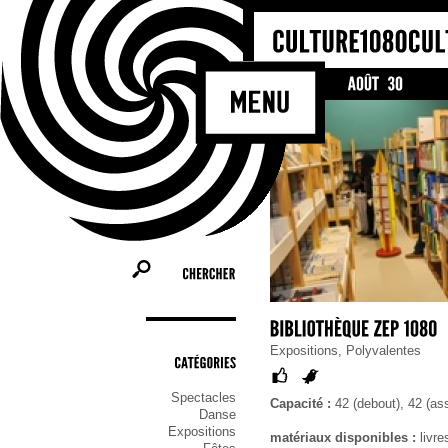
Bienvenue sur le si
Molenbeek-Saint-Jea
les activités et les 
commune, tel un por
ceux qui cherchent u
qu’ils soient habita
CHERCHER
Expositions, Polyvalentes
CATÉGORIES
Spectacles
Capacité :
42 (debout), 42 (ass
Danse
Expositions
matériaux disponibles :
livre