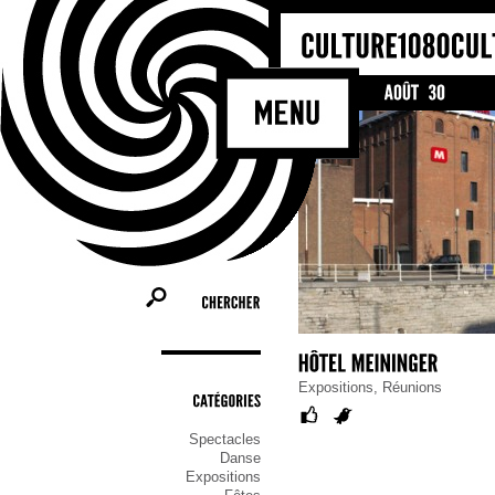
Bienvenue sur le site culturel de l
Molenbeek-Saint-Jean ! Il cherche à
les activités et les acteurs culturels 
commune, tel un portail de référence
ceux qui cherchent une information cu
qu’ils soient habitants, association o
CHERCHER
Expositions, Réunions
CATÉGORIES
Spectacles
Danse
Expositions