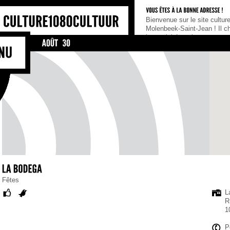
Bienvenue sur le site cultu
Molenbeek-Saint-Jean ! Il c
les activités et les acteurs c
commune, tel un portail de 
ceux qui cherchent une infor
qu’ils soient habitants, asso
Fêtes
L
R
1
P