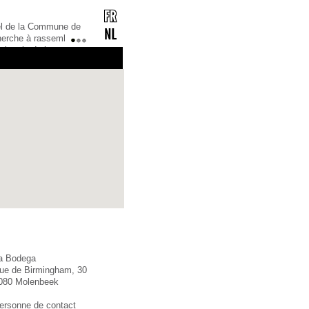
rel de la Commune de
herche à rassembler
1
2
3
ulturels de la
référence pour tous
mation culturelle,
ciation ou
a Bodega
ue de Birmingham, 30
080 Molenbeek
ersonne de contact