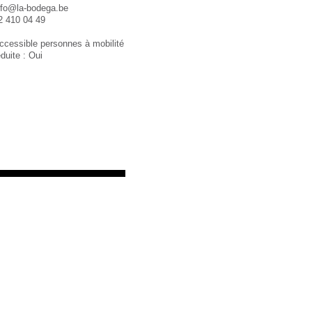
nfo@la-bodega.be
2 410 04 49
ccessible personnes à mobilité
éduite : Oui