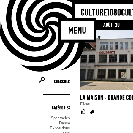
Bienvenue sur le site culturel de 
Molenbeek-Saint-Jean ! Il cherche 
les activités et les acteurs culturels
commune, tel un portail de référenc
ceux qui cherchent une information 
qu’ils soient habitants, association
CHERCHER
Fêtes
CATÉGORIES
Spectacles
Danse
Expositions