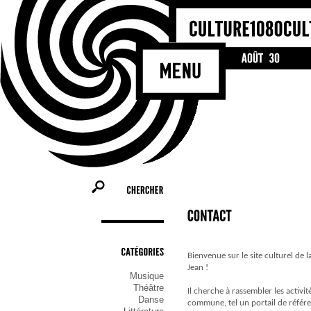
Bienvenue sur
Molenbeek-Sai
les activités 
commune, tel 
ceux qui cher
qu’ils soient 
CHERCHER
Bienvenue sur le site culturel d
CATÉGORIES
Jean !
Musique
Théâtre
Il cherche à rassembler les activité
Danse
commune, tel un portail de référ