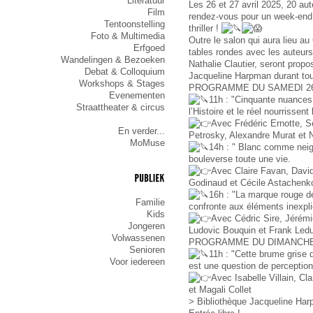
Literatuur
Les 26 et 27 avril 2025, 20 au
Film
rendez-vous pour un week-end 
Tentoonstelling
thriller !
Foto & Multimedia
Outre le salon qui aura lieu a
Erfgoed
tables rondes avec les auteur
Wandelingen & Bezoeken
Nathalie Clautier, seront propo
Debat & Colloquium
Jacqueline Harpman durant tou
Workshops & Stages
PROGRAMME DU SAMEDI 26 
Evenementen
11h : "Cinquante nuances
Straattheater & circus
l’Histoire et le réel nourrissent
Avec Frédéric Ernotte, S
En verder...
Petrosky, Alexandre Murat et 
MoMuse
14h : " Blanc comme neig
bouleverse toute une vie.
Avec Claire Favan, David
Godinaud et Cécile Astachenk
PUBLIEK
16h : "La marque rouge de
Familie
confronte aux éléments inexpli
Kids
Avec Cédric Sire, Jérémi
Jongeren
Ludovic Bouquin et Frank Ledu
Volwassenen
PROGRAMME DU DIMANCHE 
Senioren
11h : "Cette brume grise
Voor iedereen
est une question de percepti
Avec Isabelle Villain, Cl
et Magali Collet
> Bibliothèque Jacqueline Har