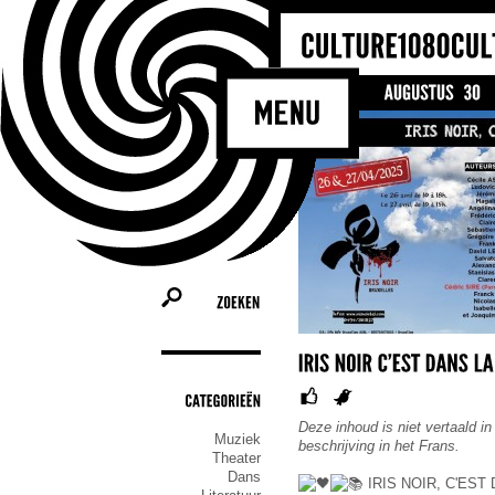
ZOEKEN
CATEGORIEËN
Deze inhoud is niet vertaald in
Muziek
beschrijving in het Frans.
Theater
Dans
IRIS NOIR, C'EST