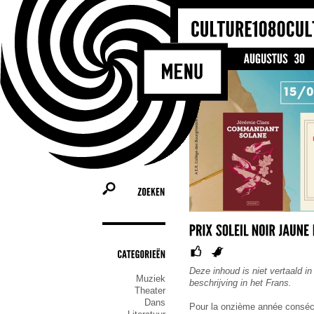
ZOEKEN
CATEGORIEËN
Deze inhoud is niet vertaald in
Muziek
beschrijving in het Frans.
Theater
Dans
Pour la onzième année consécut