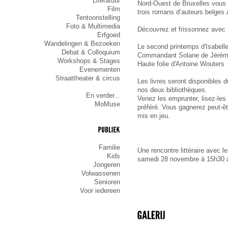
Literatuur
Nord-Ouest de Bruxelles vous 
Film
trois romans d’auteurs belges à
Tentoonstelling
Foto & Multimedia
Découvrez et frissonnez avec 
Erfgoed
Wandelingen & Bezoeken
Le second printemps d'Isabell
Debat & Colloquium
Commandant Solane de Jérém
Workshops & Stages
Haute folie d'Antoine Wouters
Evenementen
Straattheater & circus
Les livres seront disponibles d
nos deux bibliothèques. 
En verder...
Venez les emprunter, lisez-les e
MoMuse
préféré. Vous gagnerez peut-êt
mis en jeu.
PUBLIEK
Familie
Une rencontre littéraire avec l
Kids
samedi 28 novembre à 15h30 à
Jongeren
Volwassenen
Senioren
Voor iedereen