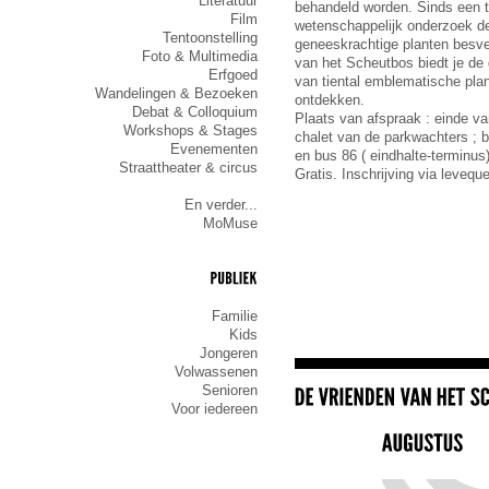
Literatuur
behandeld worden. Sinds een ti
Film
wetenschappelijk onderzoek de 
Tentoonstelling
geneeskrachtige planten besv
Foto & Multimedia
van het Scheutbos biedt je de
Erfgoed
van tiental emblematische plan
Wandelingen & Bezoeken
ontdekken.
Debat & Colloquium
Plaats van afspraak : einde v
Workshops & Stages
chalet van de parkwachters ; b
Evenementen
en bus 86 ( eindhalte-terminus
Straattheater & circus
Gratis. Inschrijving via leve
En verder...
MoMuse
PUBLIEK
Familie
Kids
Jongeren
Volwassenen
Senioren
Voor iedereen