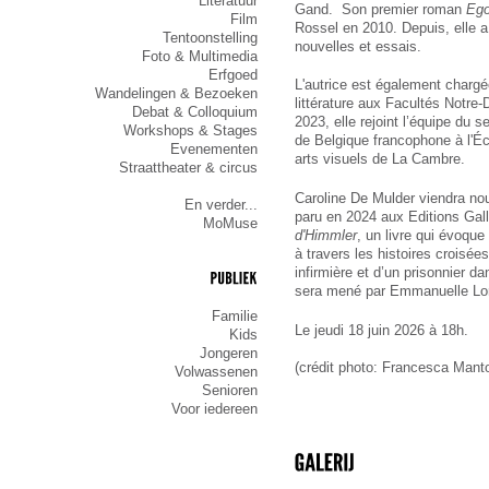
Literatuur
Gand.  Son premier roman 
Ego
Film
Rossel en 2010. Depuis, elle a 
Tentoonstelling
nouvelles et essais.
Foto & Multimedia
Erfgoed
L'autrice est également chargé
Wandelingen & Bezoeken
littérature aux Facultés Notre
Debat & Colloquium
2023, elle rejoint l’équipe du se
Workshops & Stages
de Belgique francophone à l'Éc
Evenementen
arts visuels de La Cambre. 
Straattheater & circus
Caroline De Mulder viendra nou
En verder...
paru en 2024 aux Editions Gall
MoMuse
d'Himmler
, un livre qui évoque
à travers les histoires croisée
infirmière et d’un prisonnier da
sera mené par Emmanuelle Lorr
PUBLIEK
Familie
Le jeudi 18 juin 2026 à 18h.
Kids
Jongeren
(crédit photo: Francesca Mant
Volwassenen
Senioren
Voor iedereen