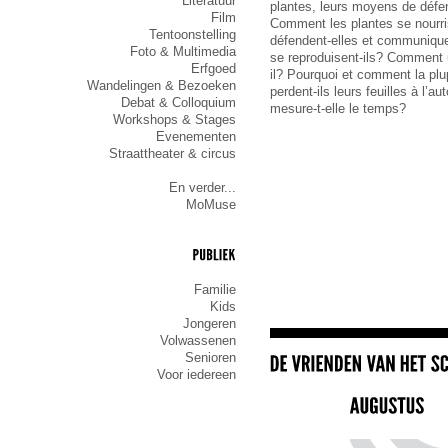
Literatuur
plantes, leurs moyens de déf
Film
Comment les plantes se nourr
Tentoonstelling
défendent-elles et communiqu
Foto & Multimedia
se reproduisent-ils? Comment 
Erfgoed
il? Pourquoi et comment la plu
Wandelingen & Bezoeken
perdent-ils leurs feuilles à l’
Debat & Colloquium
mesure-t-elle le temps?
Workshops & Stages
Evenementen
Straattheater & circus
En verder...
MoMuse
PUBLIEK
Familie
Kids
Jongeren
Volwassenen
Senioren
Voor iedereen