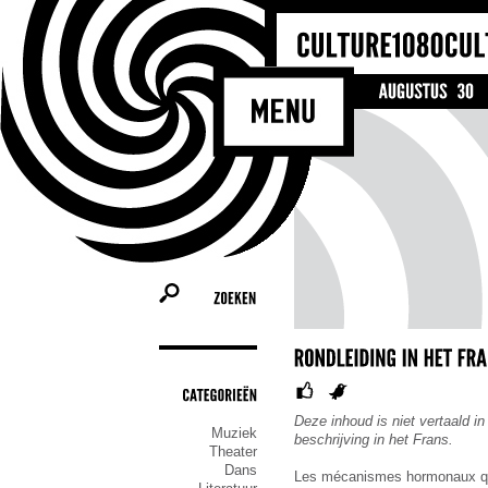
ZOEKEN
CATEGORIEËN
Deze inhoud is niet vertaald in
Muziek
beschrijving in het Frans.
Theater
Dans
Les mécanismes hormonaux qui