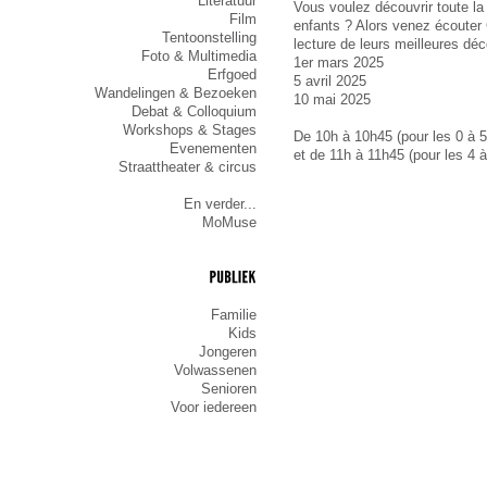
Literatuur
Vous voulez découvrir toute la d
Film
enfants ? Alors venez écouter 
Tentoonstelling
lecture de leurs meilleures dé
Foto & Multimedia
1er mars 2025
Erfgoed
5 avril 2025
Wandelingen & Bezoeken
10 mai 2025
Debat & Colloquium
Workshops & Stages
De 10h à 10h45 (pour les 0 à 5
Evenementen
et de 11h à 11h45 (pour les 4 
Straattheater & circus
En verder...
MoMuse
PUBLIEK
Familie
Kids
Jongeren
Volwassenen
Senioren
Voor iedereen