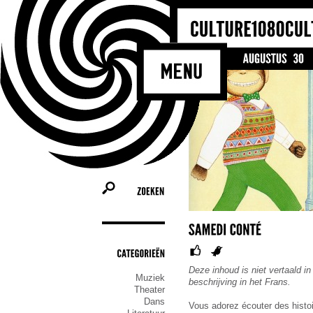
ZOEKEN
CATEGORIEËN
Deze inhoud is niet vertaald in
Muziek
beschrijving in het Frans.
Theater
Dans
Vous adorez écouter des histoi