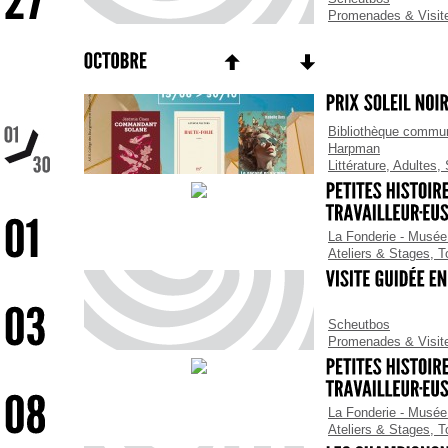
Promenades & Visit
Bibliothèque commun
Harpman
Littérature
,
Adultes
,
La Fonderie - Musée 
Ateliers & Stages
,
T
Scheutbos
Promenades & Visit
La Fonderie - Musée 
Ateliers & Stages
,
T