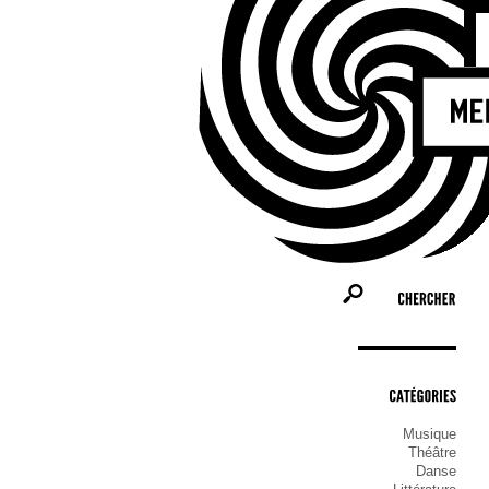
Bienv
Molen
les a
commu
ceux 
qu’il
CHERCHER
CATÉGORIES
Musique
Théâtre
Danse