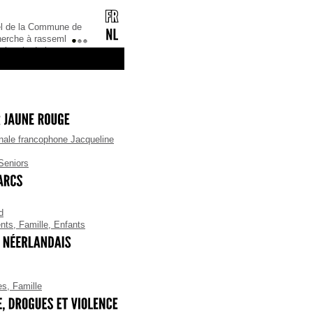
e une lettre d’information
ouhaitez la recevoir ?
1
2
3
ement, il faut vous
très simple ! Il suffit
resse mail, ainsi que vo
ale francophone Jacqueline
Seniors
d
nts
,
Famille
,
Enfants
es
,
Famille