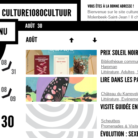
enue sur le site culturel de la Commune de
Notre portail culturel édit
beek-Saint-Jean ! Il cherche à rassembler
culturelle gratuite.Vous s
ctivités et les acteurs culturels de la
Bonne idée !Mais préalabl
ne, tel un portail de référence pour tous
abonner !Comment ? C’est 
qui cherchent une information culturelle,
de nous envoyer votre ad
s soient habitants, association ou
Bibliothèque commun
Harpman
Littérature
,
Adultes
,
Château du Karrevel
Littérature
,
Evéneme
Scheutbos
Promenades & Visit