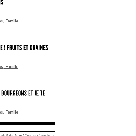
es
,
Famille
es
,
Famille
es
,
Famille
eek-Saint-Jean
/
Contact
/
Newsletter