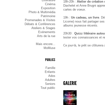
Littérature
18h-20h :
Atelier de création
Cinéma
Daxhelet et Anne Brugni appre
Exposition
cartes de voeux.
Photo & Multimédia
Patrimoine
19h :
Un cadeau, un livre
. Dé
Promenades & Visites
Licorne) nous fait partager se
Débats & Conférences
albums jeunesse récents.
Ateliers & Stages
Evénements
20h30 :
Quizz littéraire autou
Arts de la rue
tester vos connaissances et r
Mais encore...
Ce jour-là, le prêt se clôturera
MoMuse
PUBLICS
Famille
Enfants
Ados
Adultes
Seniors
Tout public