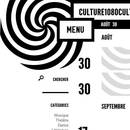
Bienvenue sur le site culturel de l
Molenbeek-Saint-Jean ! Il cherche à
les activités et les acteurs culturels 
commune, tel un portail de référence
ceux qui cherchent une information cu
qu’ils soient habitants, association o
CHERCHER
CATÉGORIES
Musique
Théâtre
Danse