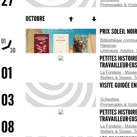
Promenades & Visit
Bibliothèque commun
Harpman
Littérature
,
Adultes
,
La Fonderie - Musée 
Ateliers & Stages
,
T
Scheutbos
Promenades & Visit
La Fonderie - Musée 
Ateliers & Stages
,
T