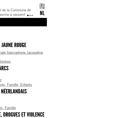
tre portail culturel édite une lettre d’information
lturelle gratuite.Vous souhaitez la recevoir ?
1
2
3
nne idée !Mais préalablement, il faut vous
onner !Comment ? C’est très simple ! Il suffit
e nous envoyer votre adresse mail, ainsi que vo
ale francophone Jacqueline
Seniors
d
nts
,
Famille
,
Enfants
es
,
Famille