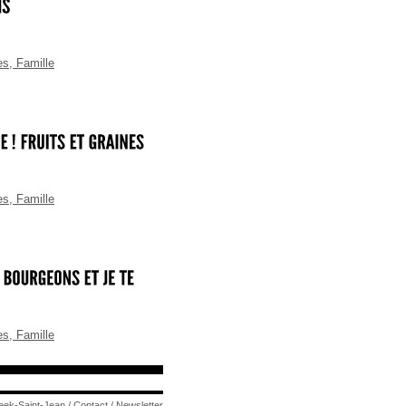
es
,
Famille
es
,
Famille
es
,
Famille
eek-Saint-Jean
/
Contact
/
Newsletter