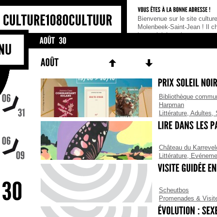
Bienvenue sur le site culturel de la Commune de
No
Molenbeek-Saint-Jean ! Il cherche à rassembler
cu
les activités et les acteurs culturels de la
Bo
commune, tel un portail de référence pour tous
ab
ceux qui cherchent une information culturelle,
d
qu’ils soient habitants, association ou
Bibliothèque commun
Harpman
Littérature
,
Adultes
,
Château du Karrevel
Littérature
,
Evéneme
Scheutbos
Promenades & Visit